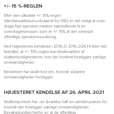
+/- 15 %-REGLEN
Efter den såkaldte +/- 15%-regel i
Værdiansættelsescirkulæret fra 1982 er det muligt at over-
drage fast ejendom mellem nærtstående til en
overdragelsessum, som er +/- 15% af den seneste
offentlige ejendomsvurdering.
Ved Højesterets kendelse i 2016 (U 2016.2126 H) blev det
fastslået, at +/- 15%-reglen kan tilsidesættes af
skattemyndighederne, hvis der konkret foreligger særlige
omstændigheder.
Kendelsen har skabt tvivl om, hvornår sådanne
omstændigheder foreligger.
HØJESTERET KENDELSE AF 26. APRIL 2021
Skattestyrelsen har i en årrække haft en udvidet praksis for,
hvornår der foreligger særlige omstændigheder.
Bevæggrunden herfor er, at de offentlige