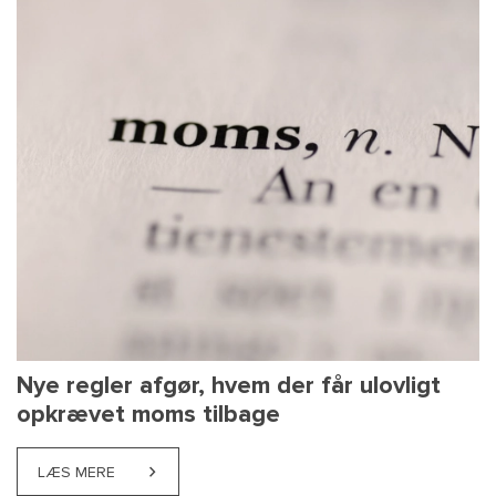
Nye regler afgør, hvem der får ulovligt
opkrævet moms tilbage
LÆS MERE
ABOUT NYE REGLER AFGØR, HVEM DER FÅR ULOVL