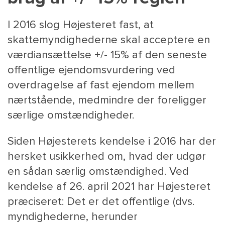
I 2016 slog Højesteret fast, at
skattemyndighederne skal acceptere en
værdiansættelse +/- 15% af den seneste
offentlige ejendomsvurdering ved
overdragelse af fast ejendom mellem
nærtstående, medmindre der foreligger
særlige omstændigheder.
MAIN
NYHEDSBR
MENU
HR EBOG
Siden Højesterets kendelse i 2016 har der
SMALL
KARRIE
hersket usikkerhed om, hvad der udgør
KONTA
en sådan særlig omstændighed. Ved
OM 
kendelse af 26. april 2021 har Højesteret
præciseret: Det er det offentlige (dvs.
myndighederne, herunder