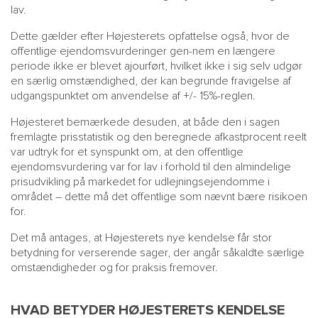
lav.
Dette gælder efter Højesterets opfattelse også, hvor de
offentlige ejendomsvurderinger gen-nem en længere
periode ikke er blevet ajourført, hvilket ikke i sig selv udgør
en særlig omstændighed, der kan begrunde fravigelse af
udgangspunktet om anvendelse af +/- 15%-reglen.
Højesteret bemærkede desuden, at både den i sagen
fremlagte prisstatistik og den beregnede afkastprocent reelt
var udtryk for et synspunkt om, at den offentlige
ejendomsvurdering var for lav i forhold til den almindelige
prisudvikling på markedet for udlejningsejendomme i
området – dette må det offentlige som nævnt bære risikoen
for.
Det må antages, at Højesterets nye kendelse får stor
betydning for verserende sager, der angår såkaldte særlige
omstændigheder og for praksis fremover.
HVAD BETYDER HØJESTERETS KENDELSE