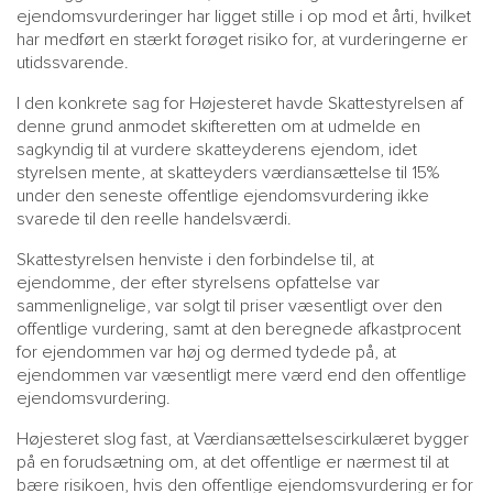
ejendomsvurderinger har ligget stille i op mod et årti, hvilket
har medført en stærkt forøget risiko for, at vurderingerne er
utidssvarende.
I den konkrete sag for Højesteret havde Skattestyrelsen af
denne grund anmodet skifteretten om at udmelde en
sagkyndig til at vurdere skatteyderens ejendom, idet
styrelsen mente, at skatteyders værdiansættelse til 15%
under den seneste offentlige ejendomsvurdering ikke
svarede til den reelle handelsværdi.
Skattestyrelsen henviste i den forbindelse til, at
ejendomme, der efter styrelsens opfattelse var
sammenlignelige, var solgt til priser væsentligt over den
offentlige vurdering, samt at den beregnede afkastprocent
for ejendommen var høj og dermed tydede på, at
ejendommen var væsentligt mere værd end den offentlige
ejendomsvurdering.
Højesteret slog fast, at Værdiansættelsescirkulæret bygger
på en forudsætning om, at det offentlige er nærmest til at
bære risikoen, hvis den offentlige ejendomsvurdering er for