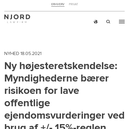
NAVIGATION
ERHVERV
PRIVAT
TOP
MENU
Skip
ERH
to
main
content
NYHED
18.05.2021
Ny højesteretskendelse:
Myndighederne bærer
risikoen for lave
offentlige
ejendomsvurderinger ved
brug af +/- 15%-reglen