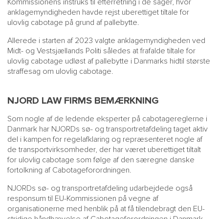
Kommissionens instruks til efterretning i de sager, hvor
anklagemyndigheden havde rejst uberettiget tiltale for
ulovlig cabotage på grund af pallebytte.
Allerede i starten af 2023 valgte anklagemyndigheden ved
Midt- og Vestsjællands Politi således at frafalde tiltale for
ulovlig cabotage udløst af pallebytte i Danmarks hidtil største
straffesag om ulovlig cabotage.
NJORD LAW FIRMS BEMÆRKNING
Som nogle af de ledende eksperter på cabotagereglerne i
Danmark har NJORDs sø- og transportretafdeling taget aktiv
del i kampen for regelafklaring og repræsenteret nogle af
de transportvirksomheder, der har været uberettiget tiltalt
for ulovlig cabotage som følge af den særegne danske
fortolkning af Cabotageforordningen.
NJORDs sø- og transportretafdeling udarbejdede også
responsum til EU-Kommissionen på vegne af
organisationerne med henblik på at få tilendebragt den EU-
stridige håndhævelse af Cabotageforordningen i Danmark.