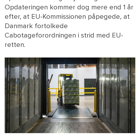
Opdateringen kommer dog mere end 1 år
efter, at EU-Kommissionen påpegede, at
Danmark fortolkede
Cabotageforordningen i strid med EU-
retten.
MAIN
NYHEDSBR
MENU
HR EBOG
SMALL
KARRIE
KONTA
OM 