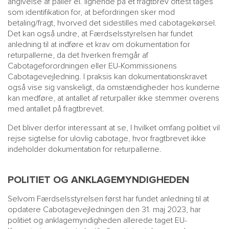
angivelse af paller el. lignende på et fragtbrev oftest tages
som identifikation for, at befordringen sker mod
betaling/fragt, hvorved det sidestilles med cabotagekørsel.
Det kan også undre, at Færdselsstyrelsen har fundet
anledning til at indføre et krav om dokumentation for
returpallerne, da det hverken fremgår af
Cabotageforordningen eller EU-Kommissionens
Cabotagevejledning. I praksis kan dokumentationskravet
også vise sig vanskeligt, da omstændigheder hos kunderne
kan medføre, at antallet af returpaller ikke stemmer overens
med antallet på fragtbrevet.
Det bliver derfor interessant at se, I hvilket omfang politiet vil
rejse sigtelse for ulovlig cabotage, hvor fragtbrevet ikke
indeholder dokumentation for returpallerne.
POLITIET OG ANKLAGEMYNDIGHEDEN
Selvom Færdselsstyrelsen først har fundet anledning til at
opdatere Cabotagevejledningen den 31. maj 2023, har
politiet og anklagemyndigheden allerede taget EU-