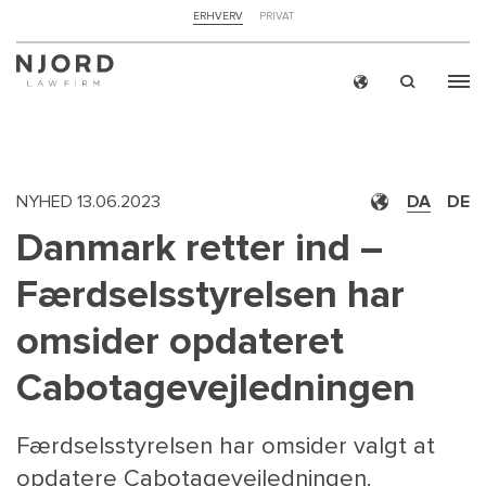
NAVIGATION
ERHVERV
PRIVAT
TOP
MENU
Skip
ERH
to
main
content
NYHED
13.06.2023
DA
DE
Danmark retter ind –
Færdselsstyrelsen har
omsider opdateret
Cabotagevejledningen
Færdselsstyrelsen har omsider valgt at
opdatere Cabotagevejledningen.