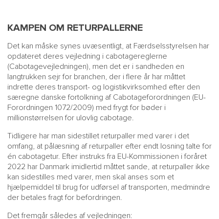
KAMPEN OM RETURPALLERNE
Det kan måske synes uvæsentligt, at Færdselsstyrelsen har
opdateret deres vejledning i cabotagereglerne
(Cabotagevejledningen), men det er i sandheden en
langtrukken sejr for branchen, der i flere år har måttet
indrette deres transport- og logistikvirksomhed efter den
særegne danske fortolkning af Cabotageforordningen (EU-
Forordningen 1072/2009) med frygt for bøder i
millionstørrelsen for ulovlig cabotage.
Tidligere har man sidestillet returpaller med varer i det
omfang, at pålæsning af returpaller efter endt losning talte for
én cabotagetur. Efter instruks fra EU-Kommissionen i foråret
2022 har Danmark imidlertid måttet sande, at returpaller ikke
kan sidestilles med varer, men skal anses som et
hjælpemiddel til brug for udførsel af transporten, medmindre
der betales fragt for befordringen.
Det fremgår således af vejledningen: