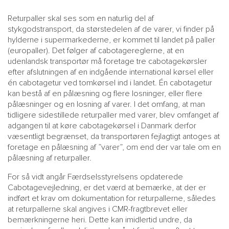
Returpaller skal ses som en naturlig del af
stykgodstransport, da størstedelen af de varer, vi finder på
hylderne i supermarkederne, er kommet til landet på paller
(europaller). Det følger af cabotagereglerne, at en
udenlandsk transportør må foretage tre cabotagekørsler
efter afslutningen af en indgående international kørsel eller
én cabotagetur ved tomkørsel ind i landet. Én cabotagetur
kan bestå af en pålæsning og flere losninger, eller flere
pålæsninger og en losning af varer. I det omfang, at man
tidligere sidestillede returpaller med varer, blev omfanget af
adgangen til at køre cabotagekørsel i Danmark derfor
væsentligt begrænset, da transportøren fejlagtigt antoges at
foretage en pålæsning af ”varer”, om end der var tale om en
pålæsning af returpaller.
For så vidt angår Færdselsstyrelsens opdaterede
Cabotagevejledning, er det værd at bemærke, at der er
indført et krav om dokumentation for returpallerne, således
at returpallerne skal angives i CMR-fragtbrevet eller
bemærkningerne heri. Dette kan imidlertid undre, da