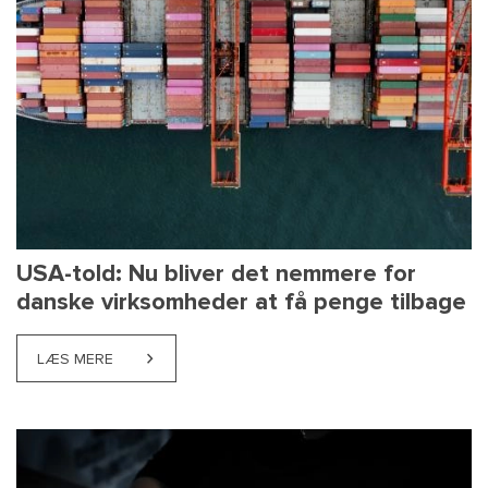
USA-told: Nu bliver det nemmere for
danske virksomheder at få penge tilbage
LÆS MERE
ABOUT USA-TOLD: NU BLIVER DET NEMMERE FOR D