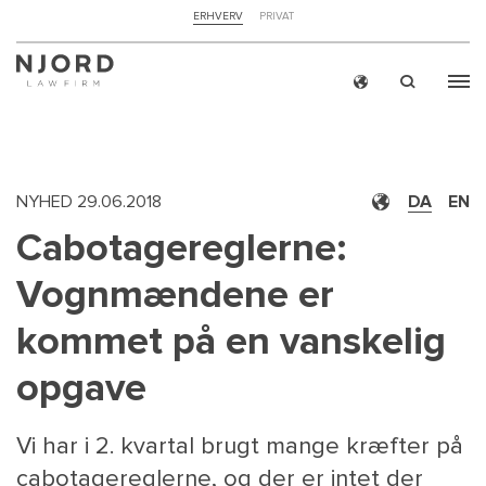
NAVIGATION
ERHVERV
PRIVAT
TOP
MENU
Skip
ERH
to
main
content
NYHED
29.06.2018
DA
EN
Cabotagereglerne:
Vognmændene er
kommet på en vanskelig
opgave
Vi har i 2. kvartal brugt mange kræfter på
cabotagereglerne, og der er intet der