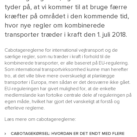
tyder på, at vi kommer til at bruge færre
kræfter på området i den kommende tid,
hvor nye regler om kombinerede
transporter træder i kraft den 1. juli 2018.
Cabotagereglerne for international vejtransport og de
særlige regler, som nu træder i kraft i forhold til de
kombinerede transporter, er alle baseret på EU-regulering.
Som international transportvirksomhed kunne man herefter
MAIN
NYHEDSBR
tro, at det ville blive mere overskueligt at planlægge
MENU
HR EBOG
transporter i Europa, men sådan er det desværre ikke gået.
EU-reguleringen har givet mulighed for, at de enkelte
SMALL
KARRIE
medlemslande kan fortolke centrale dele af reguleringen på
KONTA
egen måde, hvilket har gjort det vanskeligt at forstå og
efterleve reglerne.
OM 
Læs mere om cabotagereglerne:
CABOTAGEKØRSEL: HVORDAN ER DET ENDT MED FLERE