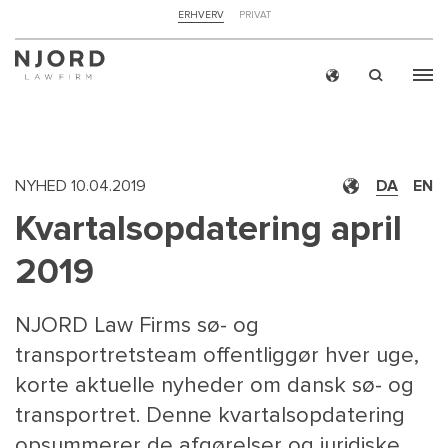
NAVIGATION
ERHVERV
PRIVAT
TOP
MENU
Skip
ERH
to
main
content
NYHED
10.04.2019
DA
EN
Kvartalsopdatering april
2019
NJORD Law Firms sø- og
transportretsteam offentliggør hver uge,
korte aktuelle nyheder om dansk sø- og
transportret. Denne kvartalsopdatering
opsummerer de afgørelser og juridiske