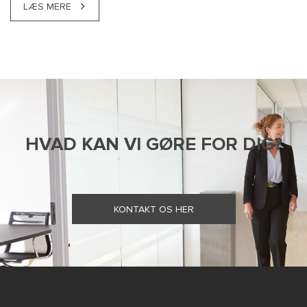
LÆS MERE
HVAD KAN VI GØRE FOR DIG?
KONTAKT OS HER