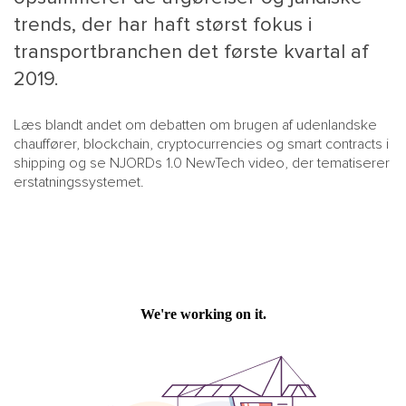
trends, der har haft størst fokus i
transportbranchen det første kvartal af
2019.
Læs blandt andet om debatten om brugen af udenlandske
chauffører, blockchain, cryptocurrencies og smart contracts i
shipping og se NJORDs 1.0 NewTech video, der tematiserer
erstatningssystemet.
MAIN
NYHEDSBR
MENU
HR EBOG
SMALL
KARRIE
KONTA
OM 