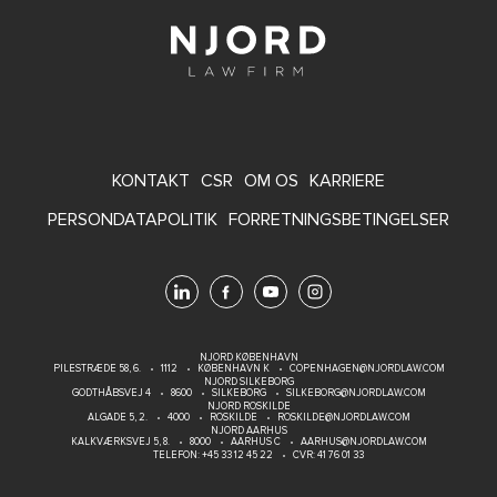
FOOTER
KONTAKT
CSR
OM OS
KARRIERE
MENU
PERSONDATAPOLITIK
FORRETNINGSBETINGELSER
NJORD KØBENHAVN
PILESTRÆDE 58, 6.
1112
KØBENHAVN K
COPENHAGEN@NJORDLAW.COM
NJORD SILKEBORG
GODTHÅBSVEJ 4
8600
SILKEBORG
SILKEBORG@NJORDLAW.COM
NJORD ROSKILDE
ALGADE 5, 2.
4000
ROSKILDE
ROSKILDE@NJORDLAW.COM
NJORD AARHUS
KALKVÆRKSVEJ 5, 8.
8000
AARHUS C
AARHUS@NJORDLAW.COM
TELEFON:
+45 33 12 45 22
CVR: 41 76 01 33