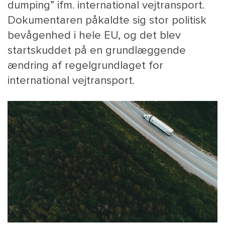
dumping” ifm. international vejtransport.
Dokumentaren påkaldte sig stor politisk
bevågenhed i hele EU, og det blev
startskuddet på en grundlæggende
ændring af regelgrundlaget for
international vejtransport.
MAIN
NYHEDSBR
MENU
HR EBOG
SMALL
KARRIE
KONTA
OM 