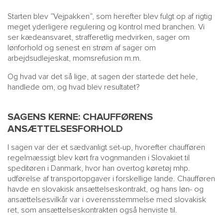
Starten blev ”Vejpakken”, som herefter blev fulgt op af rigtig
meget yderligere regulering og kontrol med branchen. Vi
ser kædeansvaret, strafferetlig medvirken, sager om
lønforhold og senest en strøm af sager om
arbejdsudlejeskat, momsrefusion m.m.
Og hvad var det så lige, at sagen der startede det hele,
handlede om, og hvad blev resultatet?
SAGENS KERNE: CHAUFFØRENS
ANSÆTTELSESFORHOLD
I sagen var der et sædvanligt set-up, hvorefter chaufføren
regelmæssigt blev kørt fra vognmanden i Slovakiet til
speditøren i Danmark, hvor han overtog køretøj mhp.
udførelse af transportopgaver i forskellige lande. Chaufføren
havde en slovakisk ansættelseskontrakt, og hans løn- og
ansættelsesvilkår var i overensstemmelse med slovakisk
ret, som ansættelseskontrakten også henviste til.