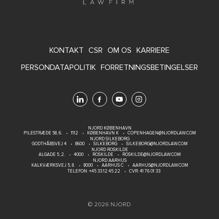
FOOTER
KONTAKT
CSR
OM OS
KARRIERE
MENU
PERSONDATAPOLITIK
FORRETNINGSBETINGELSER
NJORD KØBENHAVN
PILESTRÆDE 58, 6.
1112
KØBENHAVN K
COPENHAGEN@NJORDLAW.COM
NJORD SILKEBORG
GODTHÅBSVEJ 4
8600
SILKEBORG
SILKEBORG@NJORDLAW.COM
NJORD ROSKILDE
ALGADE 5, 2.
4000
ROSKILDE
ROSKILDE@NJORDLAW.COM
NJORD AARHUS
KALKVÆRKSVEJ 5, 8.
8000
AARHUS C
AARHUS@NJORDLAW.COM
TELEFON:
+45 33 12 45 22
CVR: 41 76 01 33
© 2026 NJORD