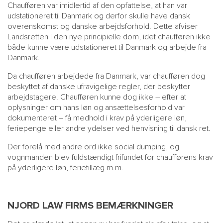
Chaufføren var imidlertid af den opfattelse, at han var
udstationeret til Danmark og derfor skulle have dansk
overenskomst og danske arbejdsforhold. Dette afviser
Landsretten i den nye principielle dom, idet chaufføren ikke
både kunne være udstationeret til Danmark og arbejde fra
Danmark.
Da chaufføren arbejdede fra Danmark, var chaufføren dog
beskyttet af danske ufravigelige regler, der beskytter
arbejdstagere. Chaufføren kunne dog ikke – efter at
oplysninger om hans løn og ansættelsesforhold var
dokumenteret – få medhold i krav på yderligere løn,
feriepenge eller andre ydelser ved henvisning til dansk ret.
Der forelå med andre ord ikke social dumping, og
vognmanden blev fuldstændigt frifundet for chaufførens krav
på yderligere løn, ferietillæg m.m.
NJORD LAW FIRMS BEMÆRKNINGER