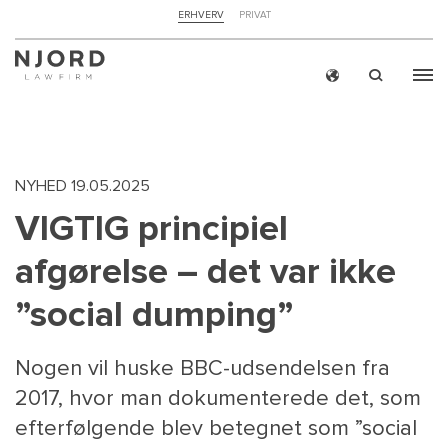
NAVIGATION
ERHVERV
PRIVAT
TOP
MENU
Skip
ERH
to
main
content
NYHED
19.05.2025
VIGTIG principiel
afgørelse – det var ikke
”social dumping”
Nogen vil huske BBC-udsendelsen fra
2017, hvor man dokumenterede det, som
efterfølgende blev betegnet som ”social