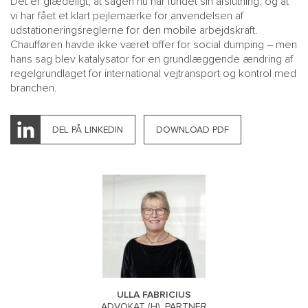
Det er glædeligt, at sagen nu har fundet sin afslutning, og at
vi har fået et klart pejlemærke for anvendelsen af
udstationeringsreglerne for den mobile arbejdskraft.
Chaufføren havde ikke været offer for social dumping – men
hans sag blev katalysator for en grundlæggende ændring af
regelgrundlaget for international vejtransport og kontrol med
branchen.
DEL PÅ LINKEDIN
DOWNLOAD PDF
ULLA FABRICIUS
ADVOKAT (H), PARTNER