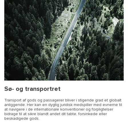
Sø- og transportret
Transport af gods og passagerer bliver i stigende grad et globalt
anliggende. Her kan en dygtig juridisk medspiller med evnerne til
at navigere i de internationale konventioner og forpligtelser
bidrage til at sikre blandt andet dit tabte, forsinkede eller
beskadigede gods.