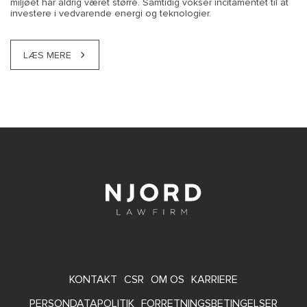
miljøet har aldrig været større. Samtidig vokser incitamentet til at
investere i vedvarende energi og teknologier.
LÆS MERE
FOOTER
KONTAKT
CSR
OM OS
KARRIERE
MENU
PERSONDATAPOLITIK
FORRETNINGSBETINGELSER