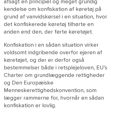
afsagt en principiel og meget grundig
kendelse om konfiskation af køretøj på
grund af vanvidskørsel i en situation, hvor
det konfiskerede køretøj tilhørte en
anden end den, der førte køretøjet.
Konfiskation i en sådan situation virker
voldsomt indgribende overfor ejeren af
MAIN
NYHEDSBR
køretøjet, og der er derfor også
MENU
HR EBOG
bestemmelser både i retsplejeloven, EU’s
SMALL
KARRIE
Charter om grundlæggende rettigheder
KONTA
og Den Europæiske
OM 
Menneskerettighedskonvention, som
lægger rammerne for, hvornår en sådan
konfiskation er lovlig.