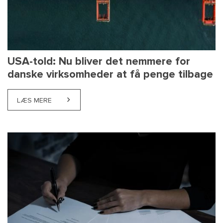
USA-told: Nu bliver det nemmere for
danske virksomheder at få penge tilbage
LÆS MERE
ABOUT USA-TOLD: NU BLIVER DET NEMMERE FOR D