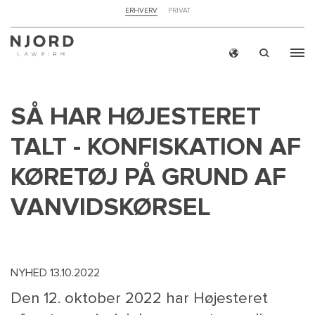
NAVIGATION
ERHVERV
PRIVAT
TOP
MENU
Skip
ERH
to
main
SÅ HAR HØJESTERET
content
TALT - KONFISKATION AF
KØRETØJ PÅ GRUND AF
VANVIDSKØRSEL
NYHED
13.10.2022
Den 12. oktober 2022 har Højesteret