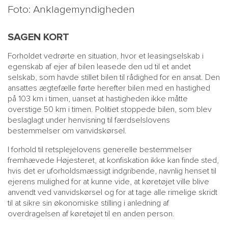
Foto: Anklagemyndigheden
SAGEN KORT
Forholdet vedrørte en situation, hvor et leasingselskab i
egenskab af ejer af bilen leasede den ud til et andet
selskab, som havde stillet bilen til rådighed for en ansat. Den
ansattes ægtefælle førte herefter bilen med en hastighed
på 103 km i timen, uanset at hastigheden ikke måtte
overstige 50 km i timen. Politiet stoppede bilen, som blev
beslaglagt under henvisning til færdselslovens
bestemmelser om vanvidskørsel.
I forhold til retsplejelovens generelle bestemmelser
fremhævede Højesteret, at konfiskation ikke kan finde sted,
hvis det er uforholdsmæssigt indgribende, navnlig henset til
ejerens mulighed for at kunne vide, at køretøjet ville blive
anvendt ved vanvidskørsel og for at tage alle rimelige skridt
til at sikre sin økonomiske stilling i anledning af
overdragelsen af køretøjet til en anden person.