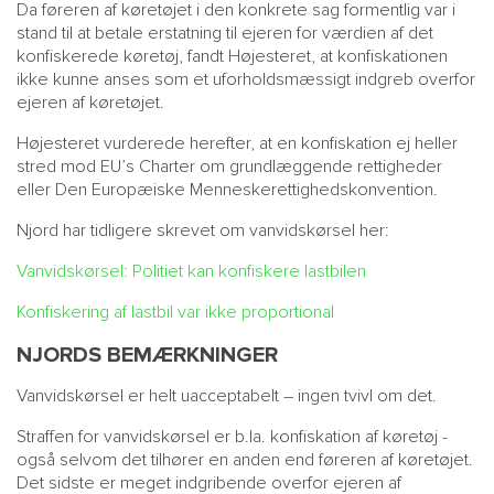
Da føreren af køretøjet i den konkrete sag formentlig var i
stand til at betale erstatning til ejeren for værdien af det
konfiskerede køretøj, fandt Højesteret, at konfiskationen
ikke kunne anses som et uforholdsmæssigt indgreb overfor
ejeren af køretøjet.
Højesteret vurderede herefter, at en konfiskation ej heller
stred mod EU’s Charter om grundlæggende rettigheder
eller Den Europæiske Menneskerettighedskonvention.
Njord har tidligere skrevet om vanvidskørsel her:
Vanvidskørsel: Politiet kan konfiskere lastbilen
Konfiskering af lastbil var ikke proportional
NJORDS BEMÆRKNINGER
Vanvidskørsel er helt uacceptabelt – ingen tvivl om det.
Straffen for vanvidskørsel er b.la. konfiskation af køretøj -
også selvom det tilhører en anden end føreren af køretøjet.
Det sidste er meget indgribende overfor ejeren af