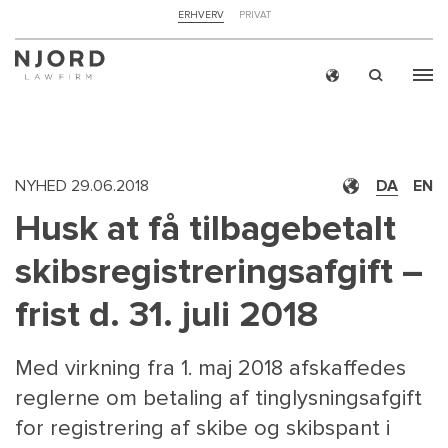
NAVIGATION
ERHVERV
PRIVAT
TOP
MENU
Skip
ERH
to
main
content
NYHED
29.06.2018
DA
EN
Husk at få tilbagebetalt
skibsregistreringsafgift –
frist d. 31. juli 2018
Med virkning fra 1. maj 2018 afskaffedes
reglerne om betaling af tinglysningsafgift
for registrering af skibe og skibspant i