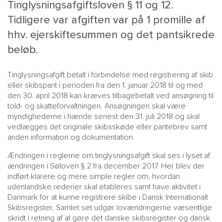
Tinglysningsafgiftsloven § 11 og 12.
Tidligere var afgiften var på 1 promille af
hhv. ejerskiftesummen og det pantsikrede
beløb.
Tinglysningsafgift betalt i forbindelse med registrering af skib
eller skibspant i perioden fra den 1. januar 2018 til og med
den 30. april 2018 kan kræves tilbagebetalt ved ansøgning til
told- og skatteforvaltningen. Ansøgningen skal være
MAIN
NYHEDSBR
myndighederne i hænde senest den 31. juli 2018 og skal
vedlægges det originale skibsskøde eller pantebrev samt
MENU
HR EBOG
anden information og dokumentation.
SMALL
KARRIE
Ændringen i reglerne om tinglysningsafgift skal ses i lyset af
KONTA
ændringen i Søloven § 2 fra december 2017. Her blev der
OM 
indført klarere og mere simple regler om, hvordan
udenlandske rederier skal etableres samt have aktivitet i
Danmark for at kunne registrere skibe i Dansk Internationalt
Skibsregister. Samlet set udgør lovændringerne væsentlige
skridt i retning af at gøre det danske skibsregister og dansk