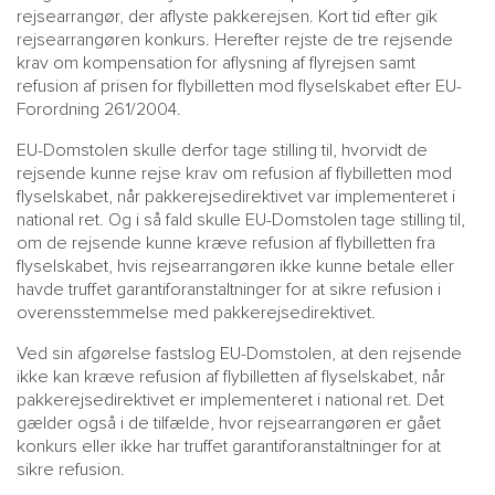
rejsearrangør, der aflyste pakkerejsen. Kort tid efter gik
rejsearrangøren konkurs. Herefter rejste de tre rejsende
krav om kompensation for aflysning af flyrejsen samt
refusion af prisen for flybilletten mod flyselskabet efter EU-
Forordning 261/2004.
EU-Domstolen skulle derfor tage stilling til, hvorvidt de
rejsende kunne rejse krav om refusion af flybilletten mod
flyselskabet, når pakkerejsedirektivet var implementeret i
national ret. Og i så fald skulle EU-Domstolen tage stilling til,
om de rejsende kunne kræve refusion af flybilletten fra
flyselskabet, hvis rejsearrangøren ikke kunne betale eller
havde truffet garantiforanstaltninger for at sikre refusion i
overensstemmelse med pakkerejsedirektivet.
Ved sin afgørelse fastslog EU-Domstolen, at den rejsende
ikke kan kræve refusion af flybilletten af flyselskabet, når
pakkerejsedirektivet er implementeret i national ret. Det
gælder også i de tilfælde, hvor rejsearrangøren er gået
konkurs eller ikke har truffet garantiforanstaltninger for at
sikre refusion.