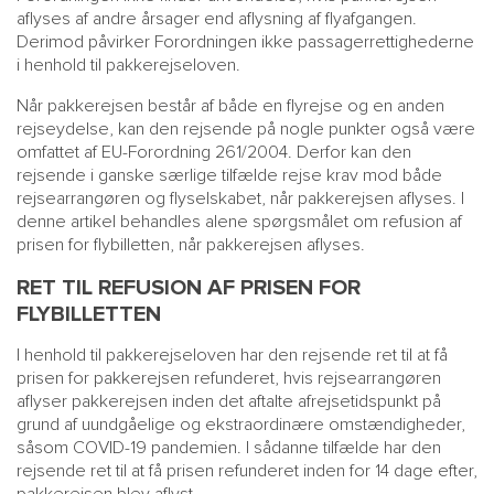
aflyses af andre årsager end aflysning af flyafgangen.
Derimod påvirker Forordningen ikke passagerrettighederne
i henhold til pakkerejseloven.
Når pakkerejsen består af både en flyrejse og en anden
rejseydelse, kan den rejsende på nogle punkter også være
omfattet af EU-Forordning 261/2004. Derfor kan den
rejsende i ganske særlige tilfælde rejse krav mod både
rejsearrangøren og flyselskabet, når pakkerejsen aflyses. I
denne artikel behandles alene spørgsmålet om refusion af
prisen for flybilletten, når pakkerejsen aflyses.
RET TIL REFUSION AF PRISEN FOR
FLYBILLETTEN
I henhold til pakkerejseloven har den rejsende ret til at få
prisen for pakkerejsen refunderet, hvis rejsearrangøren
aflyser pakkerejsen inden det aftalte afrejsetidspunkt på
grund af uundgåelige og ekstraordinære omstændigheder,
såsom COVID-19 pandemien. I sådanne tilfælde har den
rejsende ret til at få prisen refunderet inden for 14 dage efter,