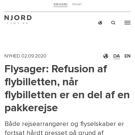
NAVIGATION
ERHVERV
PRIVAT
TOP
MENU
Skip
ERH
to
main
content
NYHED
02.09.2020
DA
EN
Flysager: Refusion af
flybilletten, når
flybilletten er en del af en
pakkerejse
Både rejsearrangører og flyselskaber er
fortsat hårdt presset på grund af