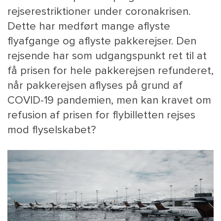
rejserestriktioner under coronakrisen.
Dette har medført mange aflyste
flyafgange og aflyste pakkerejser. Den
rejsende har som udgangspunkt ret til at
få prisen for hele pakkerejsen refunderet,
når pakkerejsen aflyses på grund af
COVID-19 pandemien, men kan kravet om
MAIN
refusion af prisen for flybilletten rejses
NYHEDSBR
mod flyselskabet?
MENU
HR EBOG
SMALL
KARRIE
KONTA
OM 