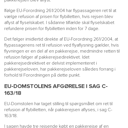
pakkerejsen blev aflyst.
Ifølge EU-Forordning 261/2004 har flypassageren ret til at
vælge refusion af prisen for flybilletten, hvis rejsen blev
aflyst af flyselskabet. I sådanne tilfælde skal flyselskabet
refundere prisen for flybilletten inden for 7 dage.
Det følger imidlertid direkte af EU-Forordning 261/2004, at
flypassagerens ret til refusion ved flyaflysning gælder, hvis
flyvningen er en del af en pakkerejse, medmindre retten til
refusion følger af pakkerejsedirektivet. Idet
pakkerejsedirektivet er delvist implementeret i
pakkerejseloven, har pakkerejseloven således forrang i
forhold til Forordningen på dette punkt.
EU-DOMSTOLENS AFGØRELSE I SAG C-
163/18
EU-Domstolen har taget stilling til spørgsmålet om ret til
refusion af flybilletten, når pakkerejsen aflyses, i sag C-
163/18.
I sagen havde tre rejsende købt en pakkerejse af en