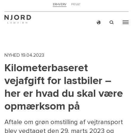
NAVIGATION
ERHVERV
PRIVAT
TOP
MENU
Skip
ERH
to
main
content
NYHED
19.04.2023
Kilometerbaseret
vejafgift for lastbiler –
her er hvad du skal være
opmærksom på
Aftale om grøn omstilling af vejtransport
blev vedtaget den 29. marts 2023 og