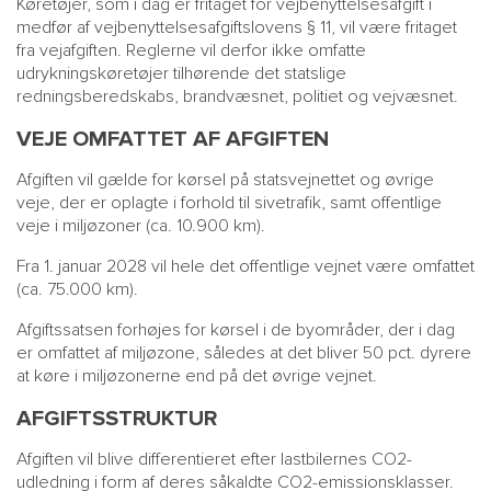
Køretøjer, som i dag er fritaget for vejbenyttelsesafgift i
medfør af vejbenyttelsesafgiftslovens § 11, vil være fritaget
fra vejafgiften. Reglerne vil derfor ikke omfatte
udrykningskøretøjer tilhørende det statslige
redningsberedskabs, brandvæsnet, politiet og vejvæsnet.
VEJE OMFATTET AF AFGIFTEN
Afgiften vil gælde for kørsel på statsvejnettet og øvrige
veje, der er oplagte i forhold til sivetrafik, samt offentlige
veje i miljøzoner (ca. 10.900 km).
Fra 1. januar 2028 vil hele det offentlige vejnet være omfattet
(ca. 75.000 km).
Afgiftssatsen forhøjes for kørsel i de byområder, der i dag
er omfattet af miljøzone, således at det bliver 50 pct. dyrere
at køre i miljøzonerne end på det øvrige vejnet.
AFGIFTSSTRUKTUR
Afgiften vil blive differentieret efter lastbilernes CO2-
udledning i form af deres såkaldte CO2-emissionsklasser.