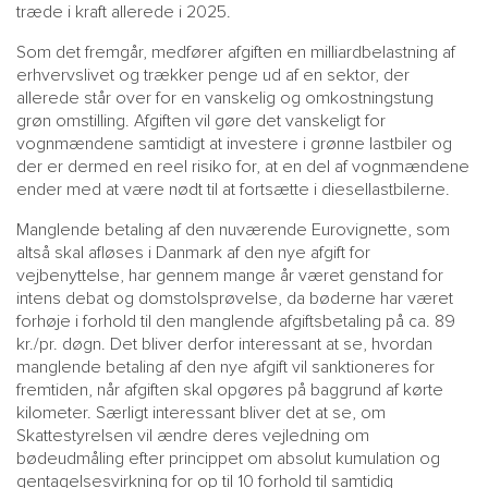
træde i kraft allerede i 2025.
Som det fremgår, medfører afgiften en milliardbelastning af
erhvervslivet og trækker penge ud af en sektor, der
allerede står over for en vanskelig og omkostningstung
grøn omstilling. Afgiften vil gøre det vanskeligt for
vognmændene samtidigt at investere i grønne lastbiler og
der er dermed en reel risiko for, at en del af vognmændene
ender med at være nødt til at fortsætte i diesellastbilerne.
Manglende betaling af den nuværende Eurovignette, som
altså skal afløses i Danmark af den nye afgift for
vejbenyttelse, har gennem mange år været genstand for
intens debat og domstolsprøvelse, da bøderne har været
forhøje i forhold til den manglende afgiftsbetaling på ca. 89
kr./pr. døgn. Det bliver derfor interessant at se, hvordan
manglende betaling af den nye afgift vil sanktioneres for
fremtiden, når afgiften skal opgøres på baggrund af kørte
kilometer. Særligt interessant bliver det at se, om
Skattestyrelsen vil ændre deres vejledning om
bødeudmåling efter princippet om absolut kumulation og
gentagelsesvirkning for op til 10 forhold til samtidig