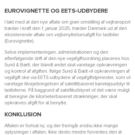
EUROVIGNETTE OG EETS-UDBYDERE
I takt med at den nye aftale om grøn omstilling af vejtransport
træder i kraft den 1. januar 2025, træder Danmark ud af den
eksisterende aftale om vejbenyttelsesafgift for lastbiler
(Eurovignette).
Selve implementeringen, administrationen og den
efterfølgende drift af den nye vejafgiftsordning placeres hos
Sund & Bælt, der blandt andet skal varetage opkrævningen
og kontrol af afgiften. Ifølge Sund & Bælt vil opkrævningen af
vejafgift ske via EETS-udbydere af vejafgiftstjenester, som vil
varetage tilvejebringelsen af satellitbaseret køretøjsudstyr til
lastbilerne. På baggrund af satellitudstyret vil det være muligt
at beregne de kilometerbaseret strækninger, der skal
opkræves afgift for at benytte.
KONKLUSION
Aftalen er fortsat ny, og der fremgår endnu ikke mange
oplysninger i aftalen. Ikke desto mindre forventes den at