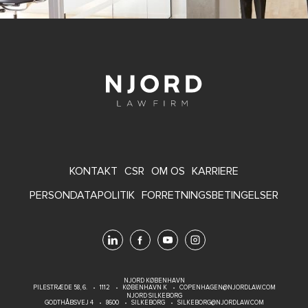
FOOTER
KONTAKT
CSR
OM OS
KARRIERE
MENU
PERSONDATAPOLITIK
FORRETNINGSBETINGELSER
NJORD KØBENHAVN
PILESTRÆDE 58, 6.
1112
KØBENHAVN K
COPENHAGEN@NJORDLAW.COM
NJORD SILKEBORG
GODTHÅBSVEJ 4
8600
SILKEBORG
SILKEBORG@NJORDLAW.COM