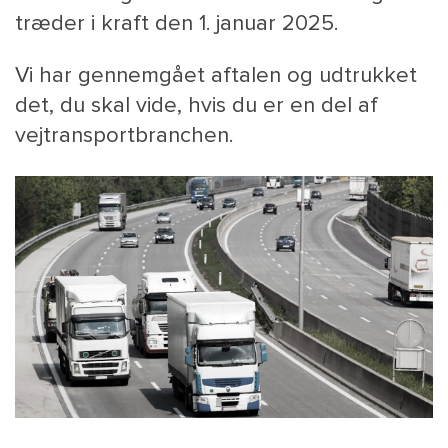
træder i kraft den 1. januar 2025.
Vi har gennemgået aftalen og udtrukket
det, du skal vide, hvis du er en del af
vejtransportbranchen.
MAIN
NYHEDSBR
MENU
HR EBOG
SMALL
KARRIE
KONTA
OM 