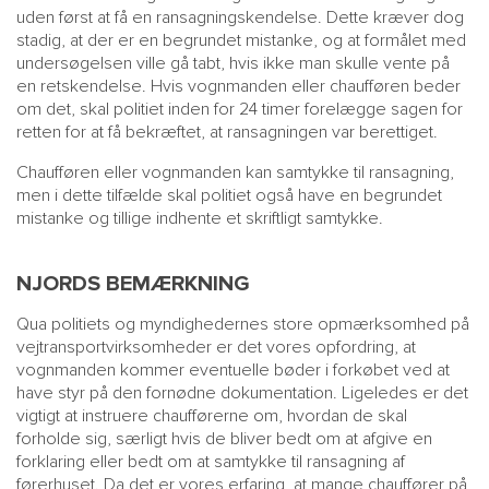
uden først at få en ransagningskendelse. Dette kræver dog
stadig, at der er en begrundet mistanke, og at formålet med
undersøgelsen ville gå tabt, hvis ikke man skulle vente på
en retskendelse. Hvis vognmanden eller chaufføren beder
om det, skal politiet inden for 24 timer forelægge sagen for
retten for at få bekræftet, at ransagningen var berettiget.
Chaufføren eller vognmanden kan samtykke til ransagning,
men i dette tilfælde skal politiet også have en begrundet
mistanke og tillige indhente et skriftligt samtykke.
NJORDS BEMÆRKNING
Qua politiets og myndighedernes store opmærksomhed på
vejtransportvirksomheder er det vores opfordring, at
vognmanden kommer eventuelle bøder i forkøbet ved at
have styr på den fornødne dokumentation. Ligeledes er det
vigtigt at instruere chaufførerne om, hvordan de skal
forholde sig, særligt hvis de bliver bedt om at afgive en
forklaring eller bedt om at samtykke til ransagning af
førerhuset. Da det er vores erfaring, at mange chauffører på