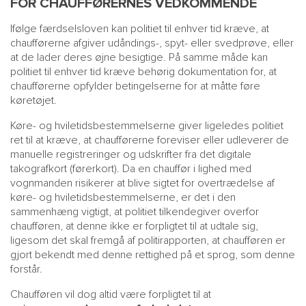
FOR CHAUFFØRERNES VEDKOMMENDE
Ifølge færdselsloven kan politiet til enhver tid kræve, at
chaufførerne afgiver udåndings-, spyt- eller svedprøve, eller
at de lader deres øjne besigtige. På samme måde kan
politiet til enhver tid kræve behørig dokumentation for, at
chaufførerne opfylder betingelserne for at måtte føre
køretøjet.
Køre- og hviletidsbestemmelserne giver ligeledes politiet
ret til at kræve, at chaufførerne foreviser eller udleverer de
manuelle registreringer og udskrifter fra det digitale
takografkort (førerkort). Da en chauffør i lighed med
vognmanden risikerer at blive sigtet for overtrædelse af
køre- og hviletidsbestemmelserne, er det i den
sammenhæng vigtigt, at politiet tilkendegiver overfor
chaufføren, at denne ikke er forpligtet til at udtale sig,
ligesom det skal fremgå af politirapporten, at chaufføren er
gjort bekendt med denne rettighed på et sprog, som denne
forstår.
Chaufføren vil dog altid være forpligtet til at