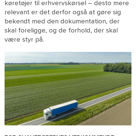
køretøjer til erhvervskørsel – desto mere
relevant er det derfor også at gøre sig
bekendt med den dokumentation, der
skal foreligge, og de forhold, der skal
være styr på.
MAIN
NYHEDSBR
MENU
HR EBOG
SMALL
KARRIE
KONTA
OM 