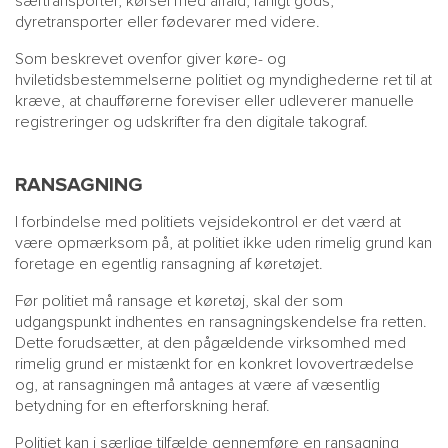
særtransporter, kørsel med affald, farligt gods,
dyretransporter eller fødevarer med videre.
Som beskrevet ovenfor giver køre- og
hviletidsbestemmelserne politiet og myndighederne ret til at
kræve, at chaufførerne foreviser eller udleverer manuelle
registreringer og udskrifter fra den digitale takograf.
RANSAGNING
I forbindelse med politiets vejsidekontrol er det værd at
være opmærksom på, at politiet ikke uden rimelig grund kan
foretage en egentlig ransagning af køretøjet.
Før politiet må ransage et køretøj, skal der som
udgangspunkt indhentes en ransagningskendelse fra retten.
Dette forudsætter, at den pågældende virksomhed med
rimelig grund er mistænkt for en konkret lovovertrædelse
og, at ransagningen må antages at være af væsentlig
betydning for en efterforskning heraf.
Politiet kan i særlige tilfælde gennemføre en ransagning