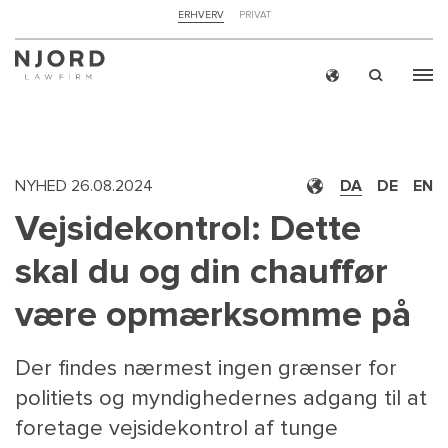
NAVIGATION
ERHVERV
PRIVAT
TOP
MENU
Skip
ERH
to
main
content
NYHED
26.08.2024
DA
DE
EN
Vejsidekontrol: Dette
skal du og din chauffør
være opmærksomme på
Der findes nærmest ingen grænser for
politiets og myndighedernes adgang til at
foretage vejsidekontrol af tunge