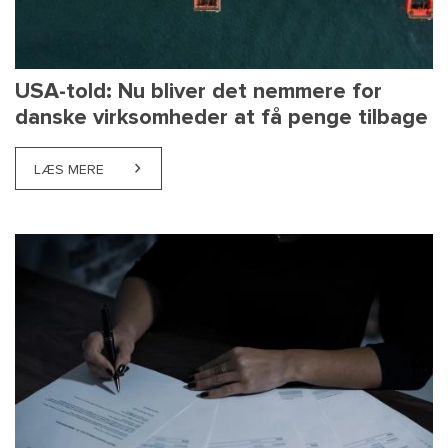
USA-told: Nu bliver det nemmere for
danske virksomheder at få penge tilbage
LÆS MERE
ABOUT USA-TOLD: NU BLIVER DET NEMMERE FOR D