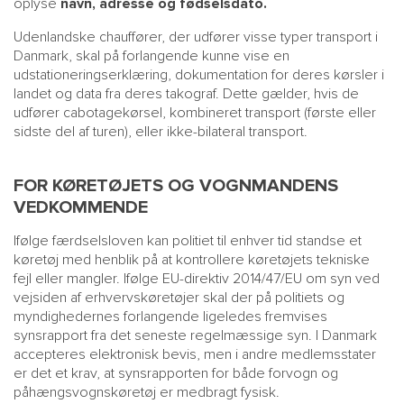
oplyse
navn, adresse og fødselsdato.
Udenlandske chauffører, der udfører visse typer transport i
Danmark, skal på forlangende kunne vise en
udstationeringserklæring, dokumentation for deres kørsler i
landet og data fra deres takograf. Dette gælder, hvis de
udfører cabotagekørsel, kombineret transport (første eller
sidste del af turen), eller ikke-bilateral transport.
FOR KØRETØJETS OG VOGNMANDENS
VEDKOMMENDE
Ifølge færdselsloven kan politiet til enhver tid standse et
køretøj med henblik på at kontrollere køretøjets tekniske
fejl eller mangler. Ifølge EU-direktiv 2014/47/EU om syn ved
vejsiden af erhvervskøretøjer skal der på politiets og
myndighedernes forlangende ligeledes fremvises
synsrapport fra det seneste regelmæssige syn. I Danmark
accepteres elektronisk bevis, men i andre medlemsstater
er det et krav, at synsrapporten for både forvogn og
påhængsvognskøretøj er medbragt fysisk.