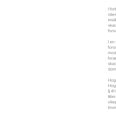
I fo
olie
imid
skad
fors
I en
fors
mod 
foræ
skad
dom
Högs
Högs
§ 41
litt
olie
love