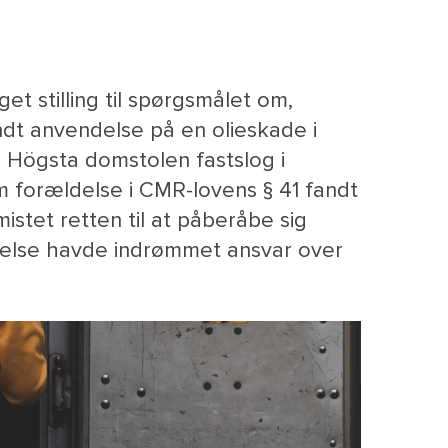
t stilling til spørgsmålet om,
ndt anvendelse på en olieskade i
. Högsta domstolen fastslog i
m forældelse i CMR-lovens § 41 fandt
stet retten til at påberåbe sig
ørelse havde indrømmet ansvar over
M
NY