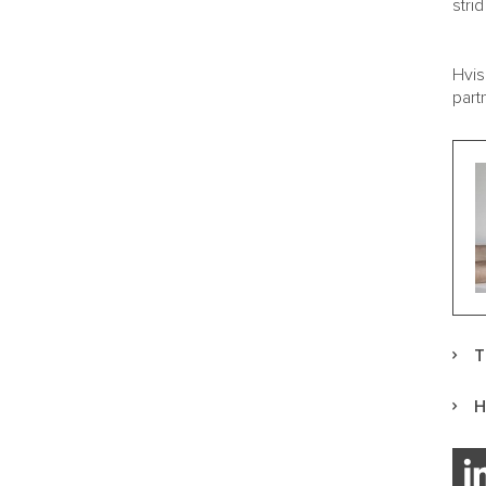
stri
Hvis
part
T
H