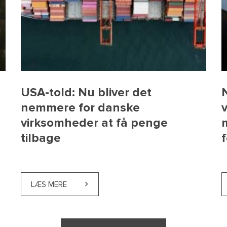
USA-told: Nu bliver det
e
nemmere for danske
virksomheder at få penge
tilbage
KOGRAFOVERTRÆDELSER KAN GIVE EN HØJ BØDE, MEN PROPOR
LÆS MERE
ABOUT USA-TOLD: NU BLIVER DET NEMMERE 
jælpepakke til rejsebranchen