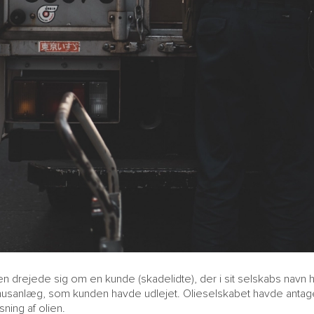
n drejede sig om en kunde (skadelidte), der i sit selskabs navn hav
husanlæg, som kunden havde udlejet. Olieselskabet havde antaget e
sning af olien.