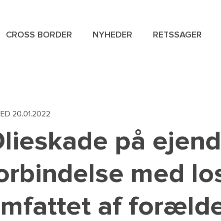
CROSS BORDER
NYHEDER
RETSSAGER
NAVIGAT
SPECIAL
MENU
HED
20.01.2022
lieskade på ejend
orbindelse med lo
mfattet af forælde