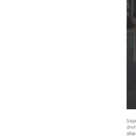
Sage
driv
aflæ