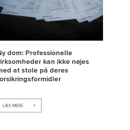
Ny dom: Professionelle
virksomheder kan ikke nøjes
med at stole på deres
forsikringsformidler
TIONALITETEN SÆTTER GRÆNSEN
FOR DANSKE VIRKSOMHEDER AT FÅ PENGE TILBAGE
LÆS MERE
ABOUT NY DOM: PROFESSIONELLE VIRKSOMHEDER KA