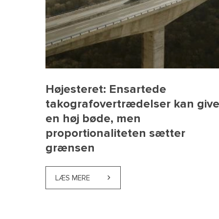
Højesteret: Ensartede
takografovertrædelser kan giv
en høj bøde, men
proportionaliteten sætter
grænsen
LÆS MERE
ABOUT HØJESTERET: ENSARTEDE TA
Folketinget har vedtaget en h