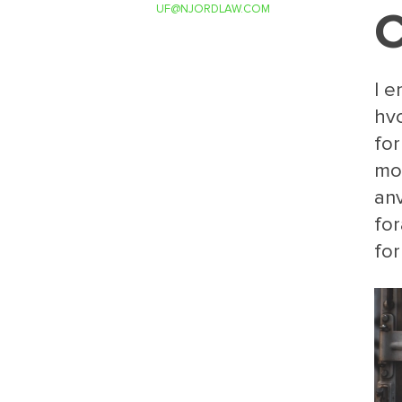
UF@NJORDLAW.COM
C
I e
hvo
for
mod
anv
for
for