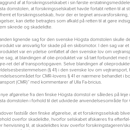
aggrund af at forsikringsselskabet i sin første erstatningsmeddele
ta domstolen, at forsikringsselskabet havde fortabt retten til at st
åfremt et forsikringsselskab, hvor der er tegnet ansvarsforsikring
ngelser, kan dette betragtes som afkald på retten til at gøre ind
em sikrede og skadelidte.
 anden lignende sag for den svenske Högsta domstolen skulle der o
produkt var ansvarlig for skade på en skibsmotor. I den sag var e
produktet var en ydelse omfattet af den svenske lov om vejtranspo
e sag, at blandingen af olie-produktet var så tæt forbundet med 
gre-ret del af transportopgaven. Selve blandingen af olieprodukte
ldelsesbestemmelsen (§ 41) i den svenske lov om vejtransport,
ndelsesområdet for CMR-lovens § 41 er nærmere behandlet i bo-g
ransport (CMR)” med kommentarer af Ulla Fa-bricius.
nye afgørelse fra den finske Högsta domstol er således på linj
ta domstolen i forhold til det udvidede anvendelsesområde for 
dover fastslår den finske afgørelse, at et forsikringsselskab bliver
ehold overfor skadelidte, hvorfor selskabet afskæres fra efterføl-
r henvisning til, at skadelidtes krav overfor forsikringstageren/s