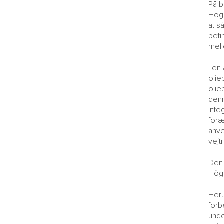
På b
Högs
at s
beti
mell
I en
olie
olie
denn
inte
foræ
anve
vejt
Den 
Högs
Heru
forb
unde