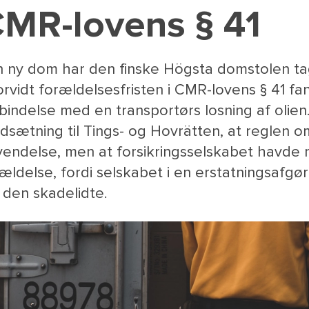
MR-lovens § 41
n ny dom har den finske Högsta domstolen tage
rvidt forældelsesfristen i CMR-lovens § 41 fa
bindelse med en transportørs losning af olien
sætning til Tings- og Hovrätten, at reglen o
endelse, men at forsikringsselskabet havde mi
ældelse, fordi selskabet i en erstatningsafg
 den skadelidte.