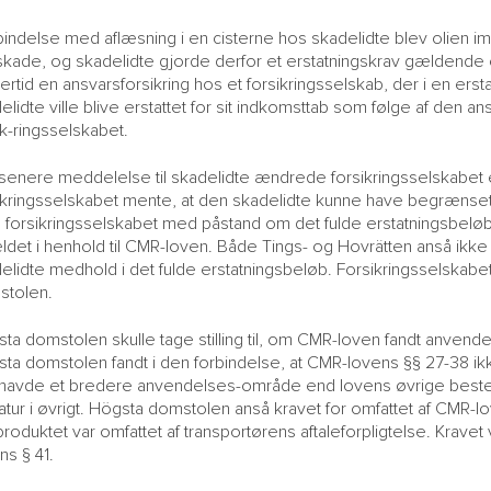
rbindelse med aflæsning i en cisterne hos skadelidte blev olien im
skade, og skadelidte gjorde derfor et erstatningskrav gældende 
lertid en ansvarsforsikring hos et forsikringsselskab, der i en er
elidte ville blive erstattet for sit indkomsttab som følge af den 
ik-ringsselskabet.
 senere meddelelse til skadelidte ændrede forsikringsselskabet e
ikringsselskabet mente, at den skadelidte kunne have begrænset 
forsikringsselskabet med påstand om det fulde erstatningsbeløb, m
ldet i henhold til CMR-loven. Både Tings- og Hovrätten anså ikke
elidte medhold i det fulde erstatningsbeløb. Forsikringsselskabe
stolen.
ta domstolen skulle tage stilling til, om CMR-loven fandt anvendel
ta domstolen fandt i den forbindelse, at CMR-lovens §§ 27-38 
 havde et bredere anvendelses-område end lovens øvrige bestem
eratur i øvrigt. Högsta domstolen anså kravet for omfattet af CMR-lo
produktet var omfattet af transportørens aftaleforpligtelse. Krav
ns § 41.