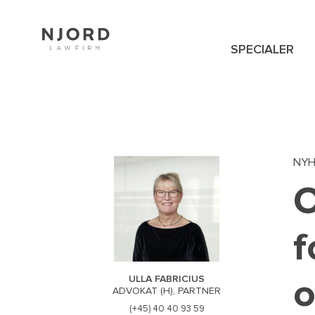
Skip
to
main
content
SPECIALER
NAVIGATION
MENU
NY
O
f
o
ULLA FABRICIUS
ADVOKAT (H), PARTNER
(+45) 40 40 93 59