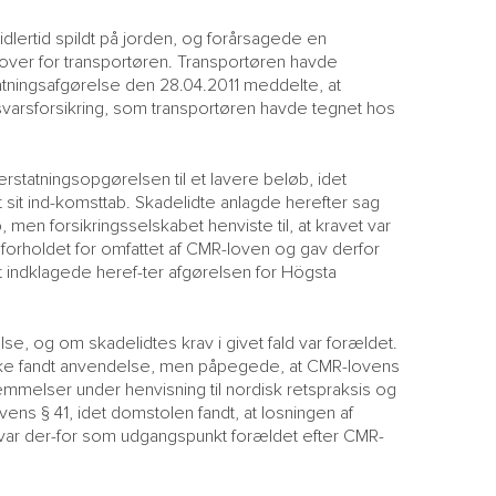
idlertid spildt på jorden, og forårsagede en
over for transportøren. Transportøren havde
statningsafgørelse den 28.04.2011 meddelte, at
ansvarsforsikring, som transportøren havde tegnet hos
rstatningsopgørelsen til et lavere beløb, idet
sit ind-komsttab. Skadelidte anlagde herefter sag
en forsikringsselskabet henviste til, at kravet var
 forholdet for omfattet af CMR-loven og gav derfor
t indklagede heref-ter afgørelsen for Högsta
se, og om skadelidtes krav i givet fald var forældet.
ikke fandt anvendelse, men påpegede, at CMR-lovens
melser under henvisning til nordisk retspraksis og
vens § 41, idet domstolen fandt, at losningen af
et var der-for som udgangspunkt forældet efter CMR-