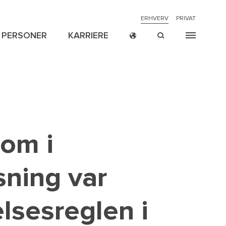
NAVIGATION
ERHVERV
PRIVAT
PERSONER
KARRIERE
TOP
MENU
CROSS
ION
ER
NYHEDER
RETSSAGER
P
BORDER
om i
sning var
lsesreglen i