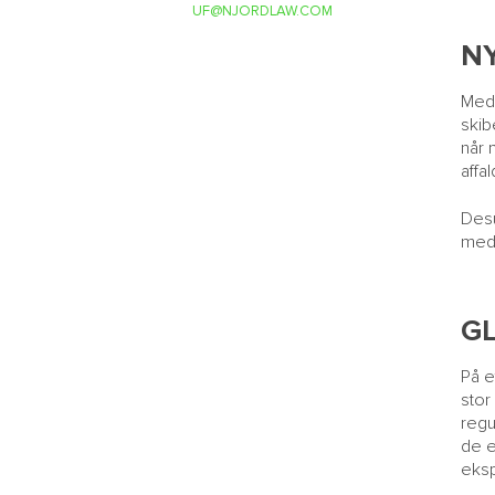
UF@NJORDLAW.COM
N
Med 
skib
når 
affa
Desu
med 
G
På e
stor
regu
de e
eksp