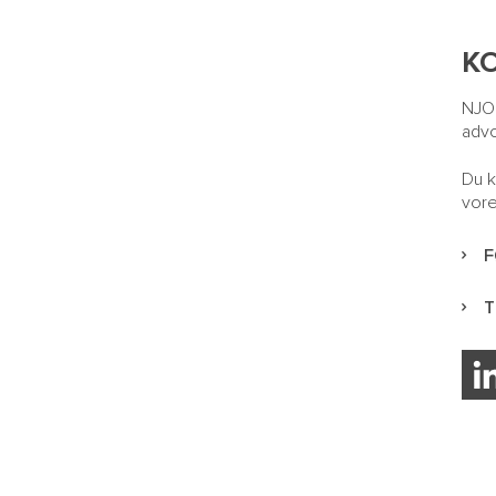
KO
NJOR
advo
Du k
vore
F
T