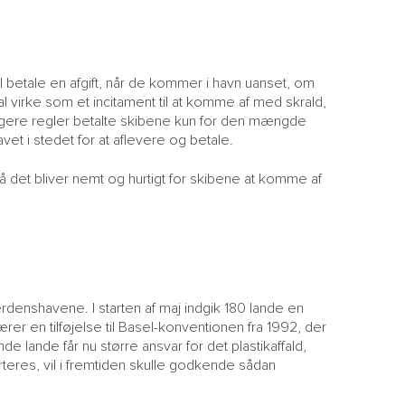
al betale en afgift, når de kommer i havn uanset, om
kal virke som et incitament til at komme af med skrald,
idligere regler betalte skibene kun for den mængde
avet i stedet for at aflevere og betale.
 så det bliver nemt og hurtigt for skibene at komme af
denshavene. I starten af maj indgik 180 lande en
bærer en tilføjelse til Basel-konventionen fra 1992, der
e lande får nu større ansvar for det plastikaffald,
teres, vil i fremtiden skulle godkende sådan
M
NY