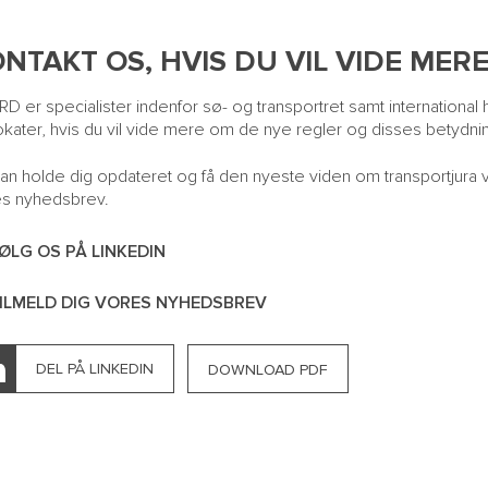
NTAKT OS, HVIS DU VIL VIDE MER
D er specialister indenfor sø- og transportret samt international
kater, hvis du vil vide mere om de nye regler og disses betydni
an holde dig opdateret og få den nyeste viden om transportjura ve
s nyhedsbrev.
ØLG OS PÅ LINKEDIN
ILMELD DIG VORES NYHEDSBREV
DEL PÅ LINKEDIN
DOWNLOAD PDF