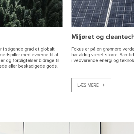
Miljøret og cleantec
 i stigende grad et globalt
Fokus er på en grønnere verde
medspiller med evnerne til at
har aldrig været større. Samtid
r og forpligtelser bidrage til
i vedvarende energi og teknolo
nkede eller beskadigede gods.
LÆS MERE