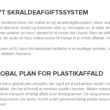
YT SKRALDEAFGIFTSSYSTEM
direktivet bliver der indført et nyt skraldeafgiftssystem: Skibe sk
et afleverer skrald og lastrester eller ej. Hensigten er, at dette s
man anløber en havn i stedet for at smide det i havet. Efter de t
ld, de skulle af med, hvilket kunne få mange til at smide affaldet i h
den vil EU sikre tilstrækkelige faciliteter til at modtage skraldet,
affaldet i havnene.
LOBAL PLAN FOR PLASTIKAFFALD
t mere globalt plan arbejdes der også på at bekæmpe skrald i ver
 aftale, der har til formål at mindske plastik i havene. Aftalen inde
lerer transport af farligt affald over landegrænser. De eksporterend
ksporterer. De lande, hvortil svært genanvendeligt plastik ekspor
ort.