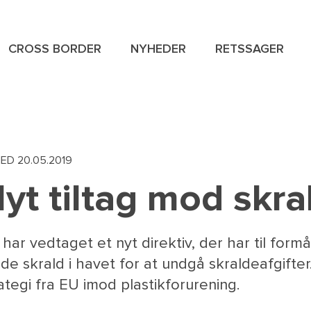
CROSS BORDER
NYHEDER
RETSSAGER
NAVIGAT
SPECIAL
MENU
HED
20.05.2019
yt tiltag mod skra
har vedtaget et nyt direktiv, der har til formå
de skrald i havet for at undgå skraldeafgifter.
ategi fra EU imod plastikforurening.