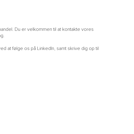
M
H
S
E
 handel. Du er velkommen til at kontakte vores
ng.
d at følge os på LinkedIn, samt skrive dig op til