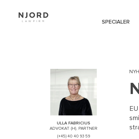
Skip
to
main
content
SPECIALER
NAVIGATION
MENU
NY
N
EU 
smi
ULLA FABRICIUS
str
ADVOKAT (H), PARTNER
(+45) 40 40 93 59