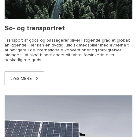
arbejdstidsreglerne
udstationering
forældelse efter NSAB 2015
det egentlig?
data
transportør
Haag-Visby reglerne
udlejet trailer forvoldte på en sending
vognmand
mellem parterne
medicin
Sø- og transportret
Transport af gods og passagerer bliver i stigende grad et globalt
anliggende. Her kan en dygtig juridisk medspiller med evnerne til
at navigere i de internationale konventioner og forpligtelser
bidrage til at sikre blandt andet dit tabte, forsinkede eller
beskadigede gods.
LÆS MERE