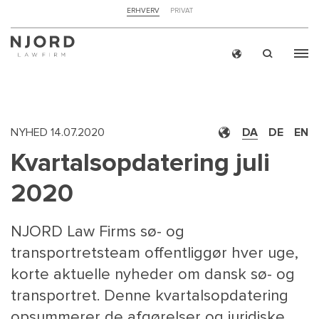
NAVIGATION
ERHVERV
PRIVAT
TOP
MENU
Skip
ERH
to
main
content
NYHED
14.07.2020
DA
DE
EN
Kvartalsopdatering juli
2020
NJORD Law Firms sø- og
transportretsteam offentliggør hver uge,
korte aktuelle nyheder om dansk sø- og
transportret. Denne kvartalsopdatering
opsummerer de afgørelser og juridiske