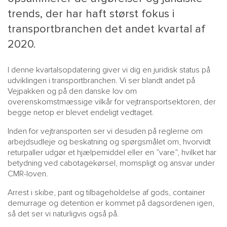
trends, der har haft størst fokus i
transportbranchen det andet kvartal af
2020.
I denne kvartalsopdatering giver vi dig en juridisk status på
udviklingen i transportbranchen. Vi ser blandt andet på
Vejpakken og på den danske lov om
overenskomstmæssige vilkår for vejtransportsektoren, der
begge netop er blevet endeligt vedtaget.
MAIN
NYHEDSBR
Inden for vejtransporten ser vi desuden på reglerne om
MENU
HR EBOG
arbejdsudleje og beskatning og spørgsmålet om, hvorvidt
SMALL
KARRIE
returpaller udgør et hjælpemiddel eller en ”vare”, hvilket har
betydning ved cabotagekørsel, momspligt og ansvar under
KONTA
CMR-loven.
OM 
Arrest i skibe, pant og tilbageholdelse af gods, container
demurrage og detention er kommet på dagsordenen igen,
så det ser vi naturligvis også på.