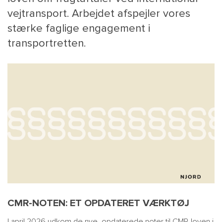
vejtransport. Arbejdet afspejler vores
stærke faglige engagement i
transportretten.
MAIN
NYHEDSBR
MENU
HR EBOG
SMALL
KARRIE
KONTA
OM 
CMR-NOTEN: ET OPDATERET VÆRKTØJ
I april 2026 udkom de nye, opdaterede noter til CMR-loven i