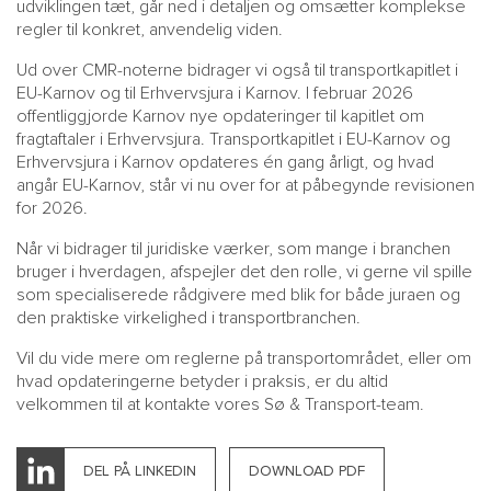
udviklingen tæt, går ned i detaljen og omsætter komplekse
regler til konkret, anvendelig viden.
Ud over CMR-noterne bidrager vi også til transportkapitlet i
EU-Karnov og til Erhvervsjura i Karnov. I februar 2026
offentliggjorde Karnov nye opdateringer til kapitlet om
fragtaftaler i Erhvervsjura. Transportkapitlet i EU-Karnov og
Erhvervsjura i Karnov opdateres én gang årligt, og hvad
angår EU-Karnov, står vi nu over for at påbegynde revisionen
for 2026.
Når vi bidrager til juridiske værker, som mange i branchen
bruger i hverdagen, afspejler det den rolle, vi gerne vil spille
som specialiserede rådgivere med blik for både juraen og
den praktiske virkelighed i transportbranchen.
Vil du vide mere om reglerne på transportområdet, eller om
hvad opdateringerne betyder i praksis, er du altid
velkommen til at kontakte vores Sø & Transport-team.
DEL PÅ LINKEDIN
DOWNLOAD PDF