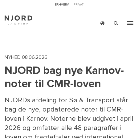
NAVIGATION
ERHVERV
PRIVAT
TOP
MENU
Skip
ERH
to
main
content
NYHED
08.06.2026
NJORD bag nye Karnov-
noter til CMR-loven
NJORDs afdeling for Sø & Transport står
bag de nye, opdaterede noter til CMR-
loven i Karnov. Noterne blev udgivet i april
2026 og omfatter alle 48 paragraffer i
loven om fragtaftaler ved international