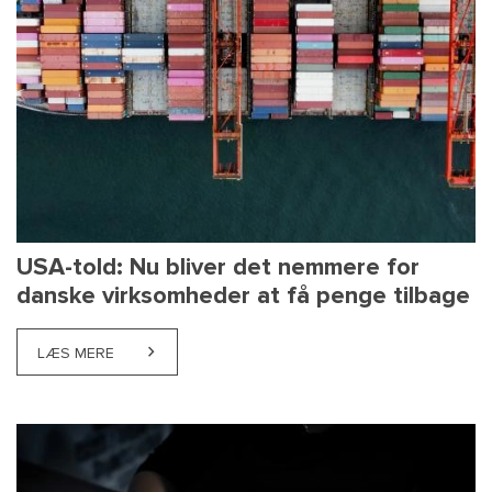
USA-told: Nu bliver det nemmere for
danske virksomheder at få penge tilbage
LÆS MERE
ABOUT USA-TOLD: NU BLIVER DET NEMMERE FOR D